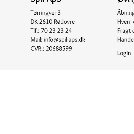
Tørringvej 3
Åbnin
DK-2610 Rødovre
Hvem e
Tlf.:
70 23 23 24
Fragt 
Mail:
info@spil-aps.dk
Handel
CVR.: 20688599
Login