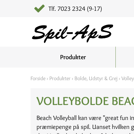
Tlf. 7023 2324 (9-17)
Produkter
Forside
›
Produkter
›
Bolde, Udstyr & Grej
›
Volley
VOLLEYBOLDE BEA
Beach Volleyball kan være "great fun in
præmiepenge på spil. Uanset hvilken genr