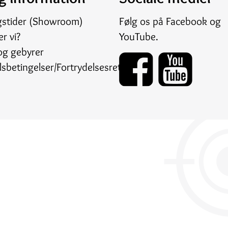
gstider (Showroom)
Følg os på
Facebook
og
r vi?
YouTube
.
og gebyrer
sbetingelser/Fortrydelsesret