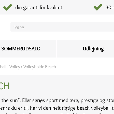
din garanti for kvalitet.
30 
SOMMERUDSALG
Udlejning
ball - Volley
›
Volleybolde Beach
CH
 the sun". Eller seriøs sport med ære, prestige og sto
e du er til, har vi den helt rigtige beach volleyball ti