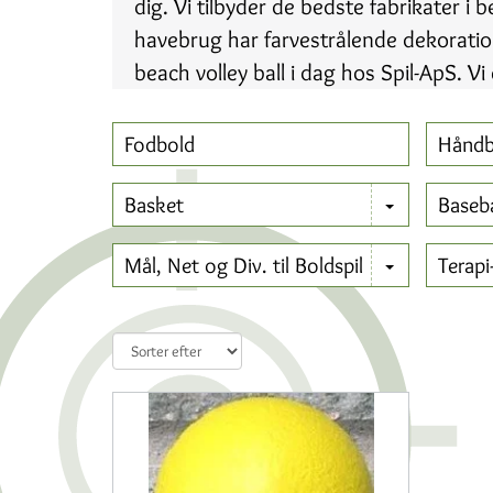
dig. Vi tilbyder de bedste fabrikater i 
havebrug har farvestrålende dekorationer
beach volley ball i dag hos Spil-ApS. Vi e
Fodbold
Håndb
Basket
Baseba
Mål, Net og Div. til Boldspil
Terapi