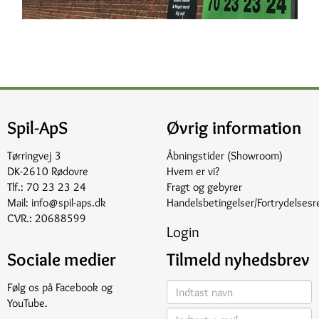
Spil-ApS
Øvrig information
Tørringvej 3
Åbningstider (Showroom)
DK-2610 Rødovre
Hvem er vi?
Tlf.:
70 23 23 24
Fragt og gebyrer
Mail:
info@spil-aps.dk
Handelsbetingelser/Fortrydelsesr
CVR.: 20688599
Login
Sociale medier
Tilmeld nyhedsbrev
Følg os på
Facebook
og
YouTube
.