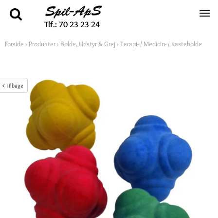
Tlf.: 70 23 23 24
Forside
›
Produkter
›
Bolde, Udstyr & Grej
›
Terapi- / Medicin- / Kastebolde
Tilbage