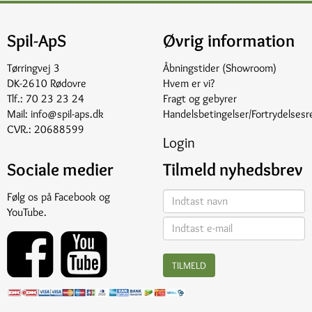
Spil-ApS
Øvrig information
Tørringvej 3
Åbningstider (Showroom)
DK-2610 Rødovre
Hvem er vi?
Tlf.:
70 23 23 24
Fragt og gebyrer
Mail:
info@spil-aps.dk
Handelsbetingelser/Fortrydelsesr
CVR.: 20688599
Login
Sociale medier
Tilmeld nyhedsbrev
Følg os på
Facebook
og
YouTube
.
TILMELD