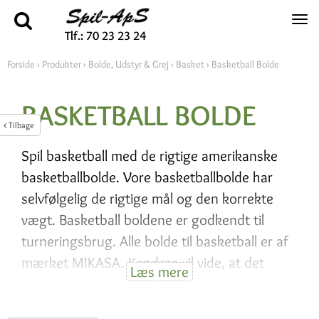
Tlf.: 70 23 23 24
Forside
›
Produkter
›
Bolde, Udstyr & Grej
›
Basket
›
Basketball Bolde
BASKETBALL BOLDE
Tilbage
Spil basketball med de rigtige amerikanske
basketballbolde. Vore basketballbolde har
selvfølgelig de rigtige mål og den korrekte
vægt. Basketball boldene er godkendt til
turneringsbrug. Alle bolde til basketball er af
mærket MIKASA. Kendere vil vide, at det
Læs mere
borger for kvalitet og holdbarhed. Rigtige
basketballspillere vælger MIKASA. Og køber