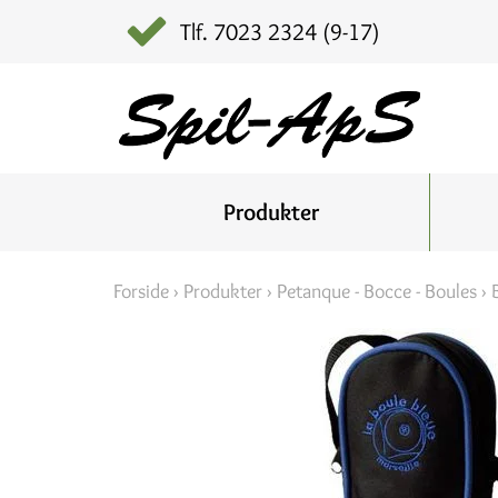
Tlf. 7023 2324 (9-17)
Produkter
Forside
›
Produkter
›
Petanque - Bocce - Boules
›