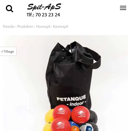
Tlf.: 70 23 23 24
Forside
›
Produkter
›
Havespil
›
Kastespil
Tilbage