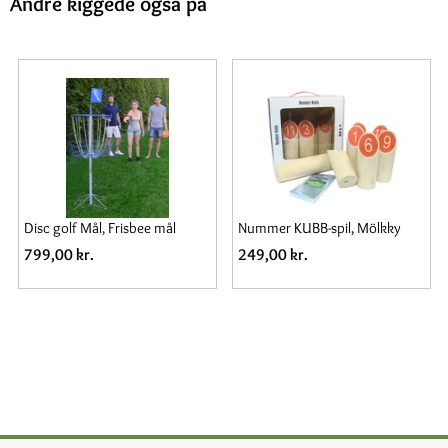
Andre kiggede også på
l
Nummer KUBB-spil, Mölkky
Rundboldsæt - Boldtræ Run
& Fladt
249,00 kr.
155,00 kr.