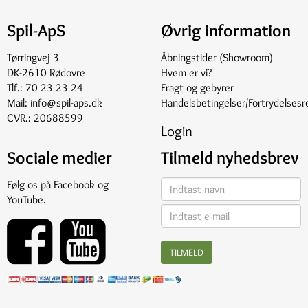
Spil-ApS
Øvrig information
Tørringvej 3
Åbningstider (Showroom)
DK-2610 Rødovre
Hvem er vi?
Tlf.:
70 23 23 24
Fragt og gebyrer
Mail:
info@spil-aps.dk
Handelsbetingelser/Fortrydelsesr
CVR.: 20688599
Login
Sociale medier
Tilmeld nyhedsbrev
Følg os på
Facebook
og
YouTube
.
TILMELD