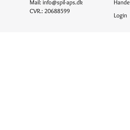
Mail:
info@spil-aps.dk
Handel
CVR.: 20688599
Login