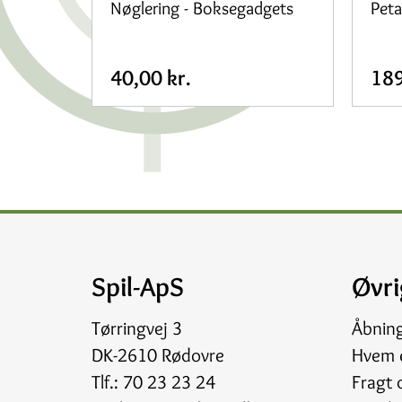
Nøglering - Boksegadgets
Pet
40,00 kr.
189
Spil-ApS
Øvri
Tørringvej 3
Åbnin
DK-2610 Rødovre
Hvem e
Tlf.:
70 23 23 24
Fragt 