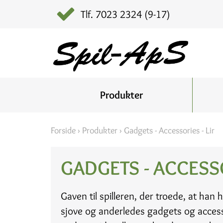
Tlf. 7023 2324 (9-17)
Produkter
Forside
›
Produkter
›
Gadgets - Accessories - Lir
GADGETS - ACCESSO
Gaven til spilleren, der troede, at han h
sjove og anderledes gadgets og accessor