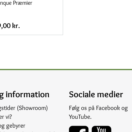
anque Præmier
,00 kr.
g information
Sociale medier
gstider (Showroom)
Følg os på
Facebook
og
r vi?
YouTube
.
og gebyrer