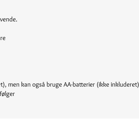
nvende.
ere
et), men kan også bruge AA-batterier (ikke inkluderet
følger