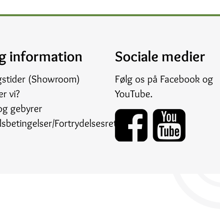
g information
Sociale medier
gstider (Showroom)
Følg os på
Facebook
og
r vi?
YouTube
.
og gebyrer
sbetingelser/Fortrydelsesret