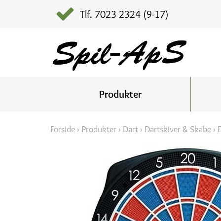
Tlf. 7023 2324 (9-17)
Produkter
Forside
›
Produkter
›
Dart
›
Dartskiver & Skabe
›