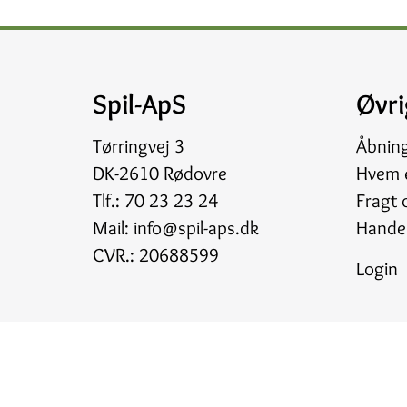
Spil-ApS
Øvri
Tørringvej 3
Åbnin
DK-2610 Rødovre
Hvem e
Tlf.:
70 23 23 24
Fragt 
Mail:
info@spil-aps.dk
Handel
CVR.: 20688599
Login