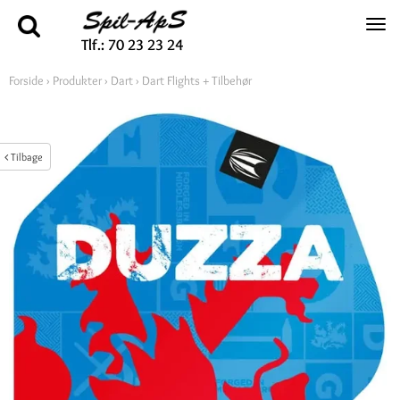
Tlf.: 70 23 23 24
Forside
›
Produkter
›
Dart
›
Dart Flights + Tilbehør
Tilbage