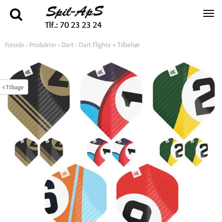
Tlf.: 70 23 23 24
Forside
›
Produkter
›
Dart
›
Dart Flights + Tilbehør
Tilbage