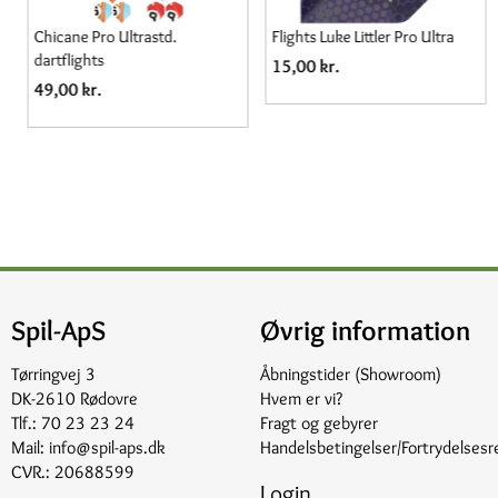
Chicane Pro Ultrastd.
Flights Luke Littler Pro Ultra
dartflights
15,00 kr.
49,00 kr.
Spil-ApS
Øvrig information
Tørringvej 3
Åbningstider (Showroom)
DK-2610 Rødovre
Hvem er vi?
Tlf.:
70 23 23 24
Fragt og gebyrer
Mail:
info@spil-aps.dk
Handelsbetingelser/Fortrydelsesr
CVR.: 20688599
Login