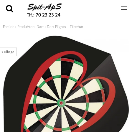
Tlf.: 70 23 23 24
Forside
›
Produkter
›
Dart
›
Dart Flights + Tilbehør
Tilbage