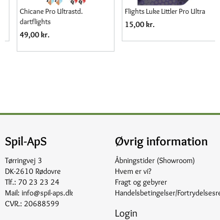
Chicane Pro Ultrastd.
Flights Luke Littler Pro Ultra
dartflights
15,00 kr.
49,00 kr.
Spil-ApS
Øvrig information
Tørringvej 3
Åbningstider (Showroom)
DK-2610 Rødovre
Hvem er vi?
Tlf.:
70 23 23 24
Fragt og gebyrer
Mail:
info@spil-aps.dk
Handelsbetingelser/Fortrydelsesr
CVR.: 20688599
Login