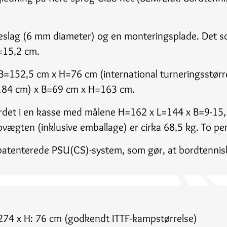
beslag (6 mm diameter) og en monteringsplade. Det s
=15,2 cm.
 B=152,5 cm x H=76 cm (international turneringsstørrel
184 cm) x B=69 cm x H=163 cm.
bordet i en kasse med målene H=162 x L=144 x B=9-15
vægten (inklusive emballage) er cirka 68,5 kg. To per
 patenterede PSU(CS)-system, som gør, at bordtennisbo
: 274 x H: 76 cm (godkendt ITTF-kampstørrelse)