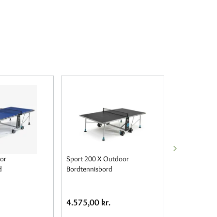
or
Sport 200 X Outdoor
Basic Roller S
d
Bordtennisbord
Bordtennisbo
4.575,00 kr.
2.950,00 kr