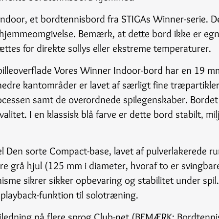
Indoor, et bordtennisbord fra STIGAs Winner-serie. D
er hjemmeomgivelse. Bemærk, at dette bord ikke er egn
ættes for direkte sollys eller ekstreme temperaturer.
 spilleoverflade Vores Winner Indoor-bord har en 19
nedre kantområder er lavet af særligt fine træpartikle
cessen samt de overordnede spilegenskaber. Bordet e
litet. I en klassisk blå farve er dette bord stabilt, mi
 Den sorte Compact-base, lavet af pulverlakerede ru
ire grå hjul (125 mm i diameter, hvoraf to er svingbar
e sikrer sikker opbevaring og stabilitet under spil.
 playback-funktion til solotræning.
ejledning på flere sprog Club-net (BEMÆRK: Bordtenn