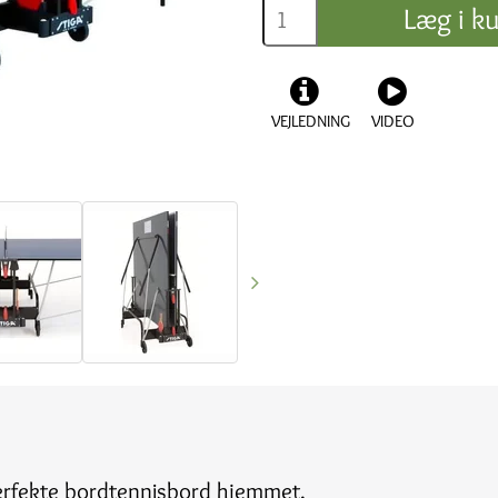
Læg i ku
VEJLEDNING
VIDEO
erfekte bordtennisbord hjemmet.