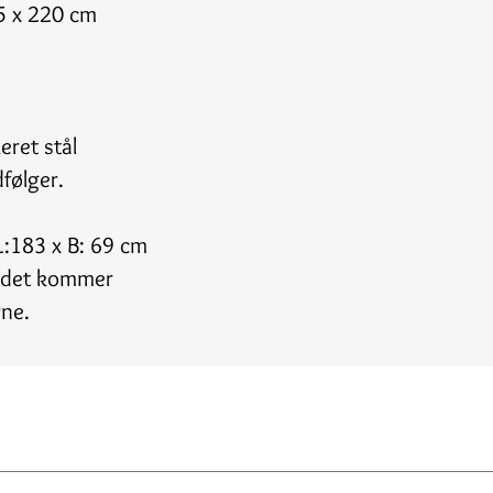
75 x 220 cm
eret stål
følger.
:183 x B: 69 cm
r det kommer
rne.