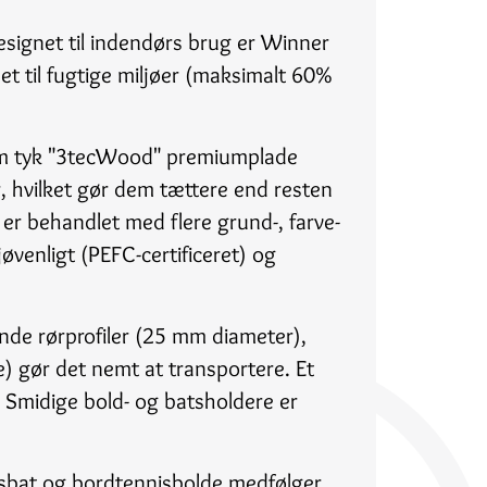
esignet til indendørs brug er Winner
et til fugtige miljøer (maksimalt 60%
 mm tyk "3tecWood" premiumplade
r, hvilket gør dem tættere end resten
r behandlet med flere grund-, farve-
ljøvenligt (PEFC-certificeret) og
nde rørprofiler (25 mm diameter),
e) gør det nemt at transportere. Et
 Smidige bold- og batsholdere er
isbat og bordtennisbolde medfølger