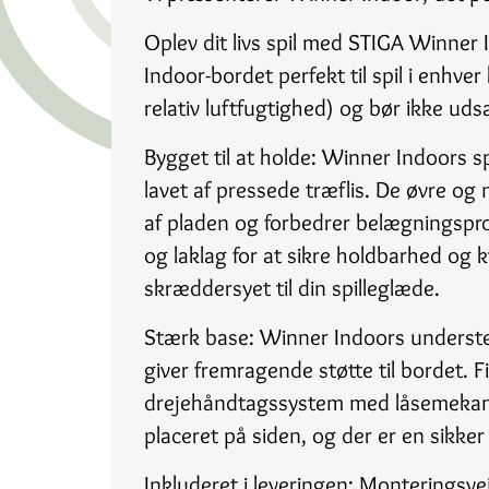
Oplev dit livs spil med STIGA Winner 
Indoor-bordet perfekt til spil i enhv
relativ luftfugtighed) og bør ikke uds
Bygget til at holde: Winner Indoors
lavet af pressede træflis. De øvre og 
af pladen og forbedrer belægningspro
og laklag for at sikre holdbarhed og kva
skræddersyet til din spilleglæde.
Stærk base: Winner Indoors understel
giver fremragende støtte til bordet. F
drejehåndtagssystem med låsemekanism
placeret på siden, og der er en sikker
Inkluderet i leveringen: Monteringsv