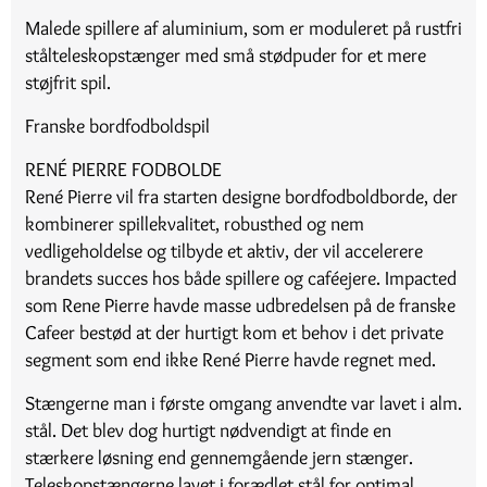
Malede spillere af aluminium, som er moduleret på rustfri
stålteleskopstænger med små stødpuder for et mere
støjfrit spil.
Franske bordfodboldspil
RENÉ PIERRE FODBOLDE
René Pierre vil fra starten designe bordfodboldborde, der
kombinerer spillekvalitet, robusthed og nem
vedligeholdelse og tilbyde et aktiv, der vil accelerere
brandets succes hos både spillere og caféejere. Impacted
som Rene Pierre havde masse udbredelsen på de franske
Cafeer bestød at der hurtigt kom et behov i det private
segment som end ikke René Pierre havde regnet med.
Stængerne man i første omgang anvendte var lavet i alm.
stål. Det blev dog hurtigt nødvendigt at finde en
stærkere løsning end gennemgående jern stænger.
Teleskopstængerne lavet i forædlet stål for optimal