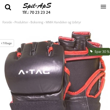
Tlf.: 70 23 23 24
Forside
›
Produkter
›
Boksning
›
MMA Handsker og Udstyr
Tilbage
Spar 30 %