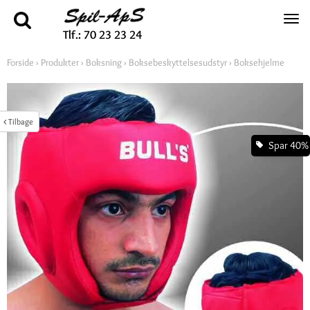
Tlf.: 70 23 23 24
Forside
›
Produkter
›
Boksning
›
Boksebeskyttelsesudstyr
›
Boksehjelme
Tilbage
Spar 40%