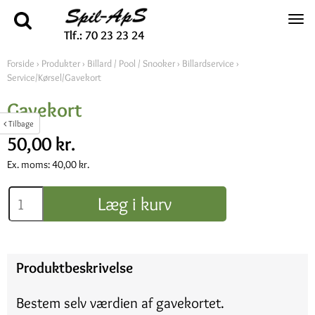
Tlf.: 70 23 23 24
Forside
›
Produkter
›
Billard / Pool / Snooker
›
Billardservice
›
Service/Kørsel/Gavekort
Gavekort
Tilbage
50,00 kr.
Ex. moms:
40,00 kr.
Læg i kurv
Produktbeskrivelse
Bestem selv værdien af gavekortet.