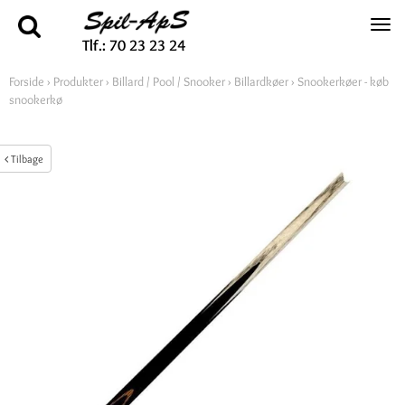
Tlf.: 70 23 23 24
Forside
›
Produkter
›
Billard / Pool / Snooker
›
Billardkøer
›
Snookerkøer - køb
snookerkø
Tilbage