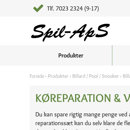
Tlf. 7023 2324 (9-17)
Produkter
Forside
›
Produkter
›
Billard / Pool / Snooker
›
Bil
KØREPARATION & 
Du kan spare rigtig mange penge ved a
reparationssæt kan du selv klare de fle