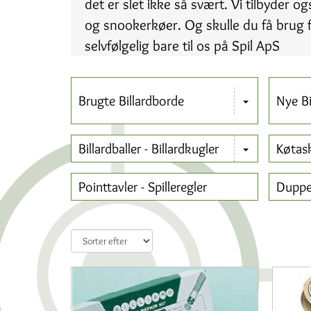
det er slet ikke så svært. Vi tilbyder og
og snookerkøer. Og skulle du få brug f
selvfølgelig bare til os på Spil ApS
Brugte Billardborde
Nye Bi
Billardballer - Billardkugler
Køtask
Pointtavler - Spilleregler
Dupper