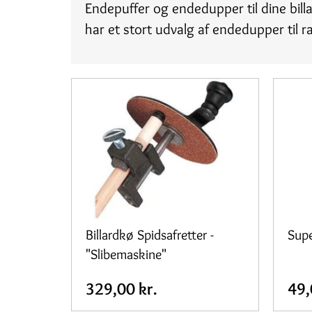
Endepuffer og endedupper til dine billar
har et stort udvalg af endedupper til r
Billardkø Spidsafretter -
Supe
"Slibemaskine"
329,00 kr.
49,