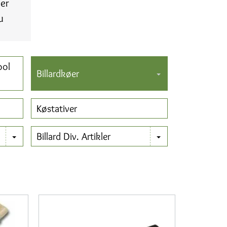
øer
u
ool
Billardkøer
Køstativer
Billard Div. Artikler