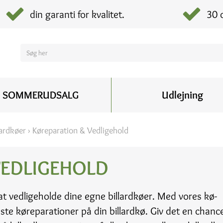
din garanti for kvalitet.
30 
SOMMERUDSALG
Udlejning
lardkøer
›
Køreparation & Vedligehold
VEDLIGEHOLD
t vedligeholde dine egne billardkøer. Med vores kø-
ste køreparationer på din billardkø. Giv det en chance