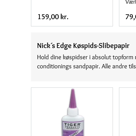
Vær
159,00 kr.
79,
Nick´s Edge Køspids-Slibepapir
Hold dine køspidser i absolut topform 
conditionings sandpapir. Alle andre til