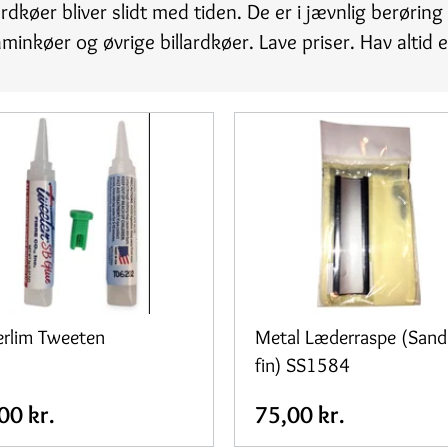
dkøer bliver slidt med tiden. De er i jævnlig berøring 
aminkøer og øvrige billardkøer. Lave priser. Hav altid
rlim Tweeten
Metal Læderraspe (San
fin) SS1584
00 kr.
75,00 kr.