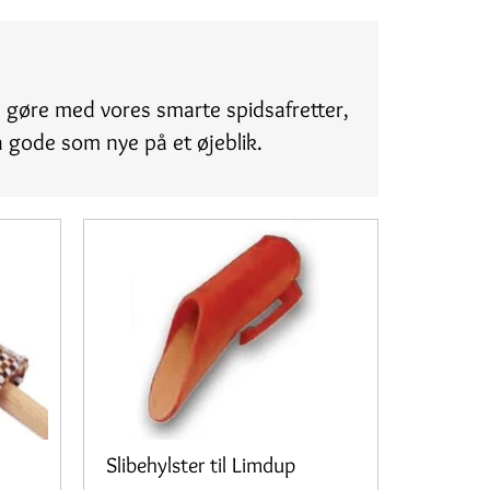
så gøre med vores smarte spidsafretter,
å gode som nye på et øjeblik.
Slibehylster til Limdup