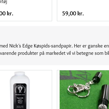
ktøj
00 kr.
59,00 kr.
med Nick´s Edge Køspids-sandpapir. Her er ganske enke
svarende produkter på markedet vil vi betegne som bil