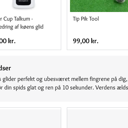
er Cup Talkum -
Tip Pik Tool
edring af køens glid
00 kr.
99,00 kr.
idser
ids glider perfekt og ubesværet mellem fingrene på dig,
gør din spids glat og ren på 10 sekunder. Verdens ælds