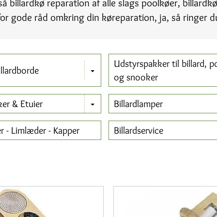
så billardkø reparation af alle slags poolkøer, billardk
or gode råd omkring din køreparation, ja, så ringer d
Udstyrspakker til billard, p
llardborde
og snooker
er & Etuier
Billardlamper
 - Limlæder - Kapper
Billardservice