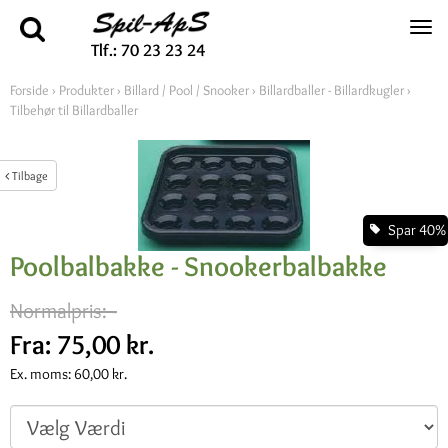
Tlf.: 70 23 23 24
Forside
›
Produkter
›
Billard / Pool / Snooker
›
Billardballer - Billardkugler
›
Tilbehør til Billardballer
Tilbage
Spar 40%
Poolbalbakke - Snookerbalbakke
Normalpris:
-
Fra:
75,00 kr.
Ex. moms:
60,00 kr.