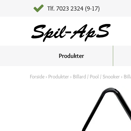
Tlf. 7023 2324 (9-17)
Produkter
Forside
›
Produkter
›
Billard / Pool / Snooker
›
Bil