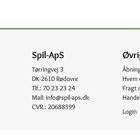
Spil-ApS
Øvri
Tørringvej 3
Åbnin
DK-2610 Rødovre
Hvem e
Tlf.:
70 23 23 24
Fragt 
Mail:
info@spil-aps.dk
Handel
CVR.: 20688599
Login