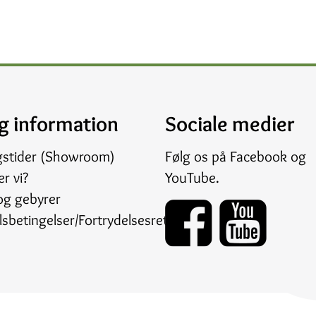
g information
Sociale medier
gstider (Showroom)
Følg os på
Facebook
og
r vi?
YouTube
.
og gebyrer
sbetingelser/Fortrydelsesret