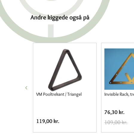
Andre kiggede også på
aller
VM Pooltrekant / Triangel
Invisible Rack, tr
76,30 kr.
119,00 kr.
109,00 kr.