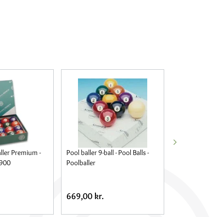
ller Premium -
Pool baller 9-ball - Pool Balls -
Blåkridt Dusi
900
Poolballer
54,00 kr.
669,00 kr.
55,00 kr.