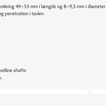
r omkring 49–53 mm i længde og 8–9,5 mm i diameter 
g penetration i tavlen
edline shafts
x.