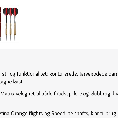
stil og funktionalitet: konturerede, farvekodede barre
tagne kast.
atrix velegnet til både fritidsspillere og klubbrug, h
na Orange flights og Speedline shafts, klar til brug p