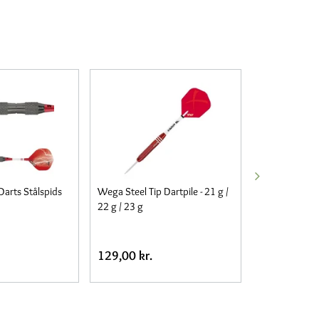
 Darts Stålspids
Wega Steel Tip Dartpile - 21 g /
Bull’s Meteor 
22 g / 23 g
129,00 kr.
299,00 kr.