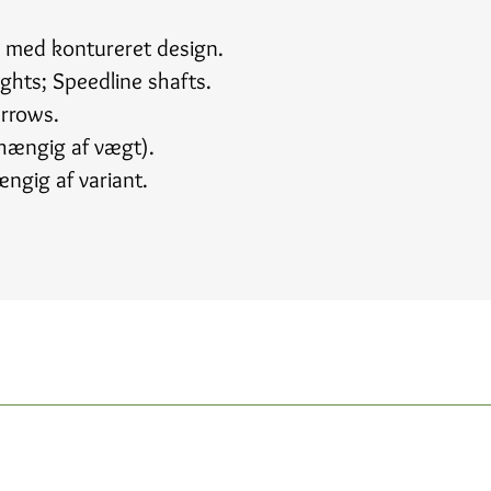
ls med kontureret design.
ights; Speedline shafts.
arrows.
hængig af vægt).
ngig af variant.