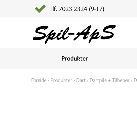
Tlf. 7023 2324 (9-17)
Produkter
Forside
›
Produkter
›
Dart
›
Dartpile + Tilbehør
›
D