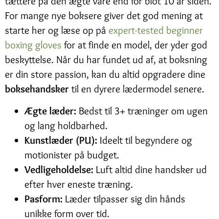
tættere på den ægte vare end for blot 10 år siden.
For mange nye boksere giver det god mening at
starte her og læse op på
expert-tested beginner
boxing gloves
for at finde en model, der yder god
beskyttelse. Når du har fundet ud af, at boksning
er din store passion, kan du altid opgradere dine
boksehandsker
til en dyrere lædermodel senere.
Ægte læder:
Bedst til 3+ træninger om ugen
og lang holdbarhed.
Kunstlæder (PU):
Ideelt til begyndere og
motionister på budget.
Vedligeholdelse:
Luft altid dine handsker ud
efter hver eneste træning.
Pasform:
Læder tilpasser sig din hånds
unikke form over tid.