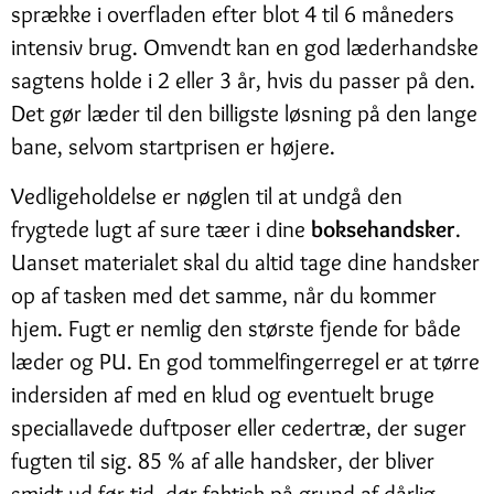
sprække i overfladen efter blot 4 til 6 måneders
intensiv brug. Omvendt kan en god læderhandske
sagtens holde i 2 eller 3 år, hvis du passer på den.
Det gør læder til den billigste løsning på den lange
bane, selvom startprisen er højere.
Vedligeholdelse er nøglen til at undgå den
frygtede lugt af sure tæer i dine
boksehandsker
.
Uanset materialet skal du altid tage dine handsker
op af tasken med det samme, når du kommer
hjem. Fugt er nemlig den største fjende for både
læder og PU. En god tommelfingerregel er at tørre
indersiden af med en klud og eventuelt bruge
speciallavede duftposer eller cedertræ, der suger
fugten til sig. 85 % af alle handsker, der bliver
smidt ud før tid, dør faktisk på grund af dårlig