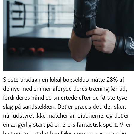
Sidste tirsdag i en lokal bokseklub måtte 28% af
de nye medlemmer afbryde deres træning før tid,
fordi deres håndled smertede efter de første tyve
slag på sandsækken. Det er præcis det, der sker,
når udstyret ikke matcher ambitionerne, og det er
en ærgerlig start på en ellers fantastisk sport. Vi er
helt enige i, at det kan føles som en uoverskuelig